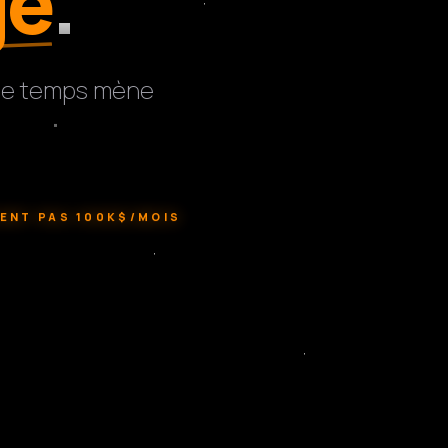
ge
.
même temps mène
SENT PAS 100K$/MOIS