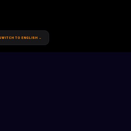
SWITCH TO ENGLISH →
SOCIÉTÉ
Contact
Carrières
Confidentialité
Mentions Légales