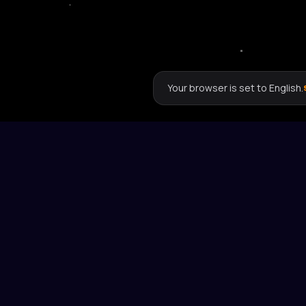
Your browser is set to English.
SOLUTIONS
For Infopreneurs
For E-Commerce & DTC
Pour Affiliés
For B2C & Call Center